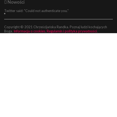
Nowości
Twitter said: "Could not authenticate you."
Copyright © 2021 Chrześcijańska Randka. Poznaj ludzi kochających
Boga.
Informacja o cookies
.
Regulamin i polityka prywatności
.