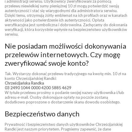
i administracji serwisu. Użytkownicy zweryfikowani za pomocą
przelewu niewielkiej sumy pieniężnej 10 zł mogą potwierdzić swoją
autentyczność i stać się wiarygodnymi dla administratora serwisu.
Dzięki temu, otrzymują żółty emblemat na ich profilach oraz w kanałach
aktywności jako potwierdzenie ich autentyczności. Opłata
weryfikacyjna jest symboliczna i dobrowolna. Zachęcamy do dokonania
weryfikacji, która korzystnie wpłynie na bezpieczeństwo użytkowników
serwisu.
Nie posiadam możliwości dokonywania
przelewów internetowych. Czy mogę
zweryfikować swoje konto?
Tak. Wystarczy dokonać przelewu tradycyjnego na kwotę min. 10 zł na
konto Chrześcijańskiej Randki:
Chrześcijańska Randka
03 2490 1044 0000 4200 5885 4629
W tytule przelewu prosimy o podanie swojej nazwy użytkownika i/lub
adresu e-mail. Osoby dokonujące opłaty na poczcie zostaną
dodatkowo poproszone o dostarczenie skanu dowodu osobistego.
Bezpieczeństwo danych
Prywatność i bezpieczeństwo danych użytkowników Chrześcijańskiej
Randki jest naszym priorytetem. Pragniemy zapewnić, że dane