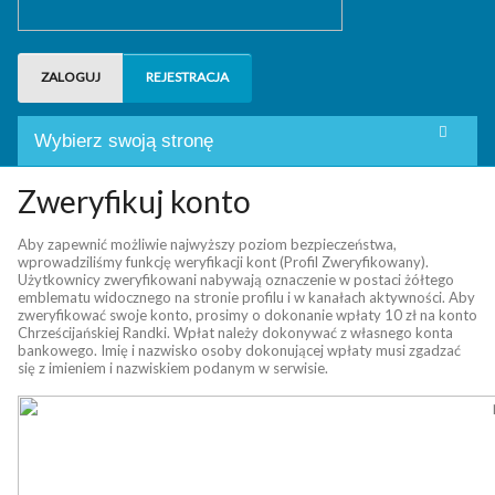
ZALOGUJ
REJESTRACJA
Wybierz swoją stronę
Tablica
Zweryfikuj konto
Dyskusje i czat
Aby zapewnić możliwie najwyższy poziom bezpieczeństwa,
wprowadziliśmy funkcję weryfikacji kont (Profil Zweryfikowany).
Użytkownicy zweryfikowani nabywają oznaczenie w postaci żółtego
Użytkownicy
emblematu widocznego na stronie profilu i w kanałach aktywności. Aby
zweryfikować swoje konto, prosimy o dokonanie wpłaty 10 zł na konto
Chrześcijańskiej Randki. Wpłat należy dokonywać z własnego konta
Grupy
bankowego. Imię i nazwisko osoby dokonującej wpłaty musi zgadzać
się z imieniem i nazwiskiem podanym w serwisie.
Pytania
Kontakt
Weryfikacja