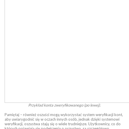
Przykład konta zweryfikowanego (po lewej).
Pamiętaj – również oszuści mogą wykorzystać system weryfikacji kont,
aby uwiarygodnić się w oczach innych osób, jednak dzięki systemowi
weryfikacji, oszustwa stają się o wiele trudniejsze. Użytkownicy, co do
których pojawiają się podejrzenia o oszustwo, są szczegółowo