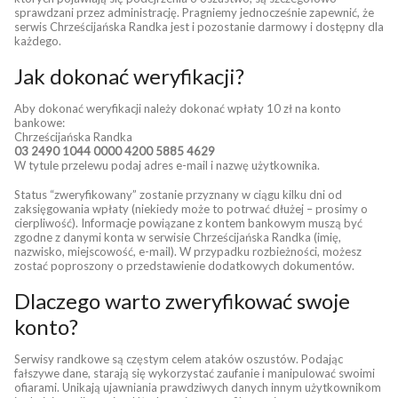
sprawdzani przez administrację. Pragniemy jednocześnie zapewnić, że
serwis Chrześcijańska Randka jest i pozostanie darmowy i dostępny dla
każdego.
Jak dokonać weryfikacji?
Aby dokonać weryfikacji należy dokonać wpłaty 10 zł na konto
bankowe:
Chrześcijańska Randka
03 2490 1044 0000 4200 5885 4629
W tytule przelewu podaj adres e-mail i nazwę użytkownika.
Status “zweryfikowany” zostanie przyznany w ciągu kilku dni od
zaksięgowania wpłaty (niekiedy może to potrwać dłużej – prosimy o
cierpliwość). Informacje powiązane z kontem bankowym muszą być
zgodne z danymi konta w serwisie Chrześcijańska Randka (imię,
nazwisko, miejscowość, e-mail). W przypadku rozbieżności, możesz
zostać poproszony o przedstawienie dodatkowych dokumentów.
Dlaczego warto zweryfikować swoje
konto?
Serwisy randkowe są częstym celem ataków oszustów. Podając
fałszywe dane, starają się wykorzystać zaufanie i manipulować swoimi
ofiarami. Unikają ujawniania prawdziwych danych innym użytkownikom