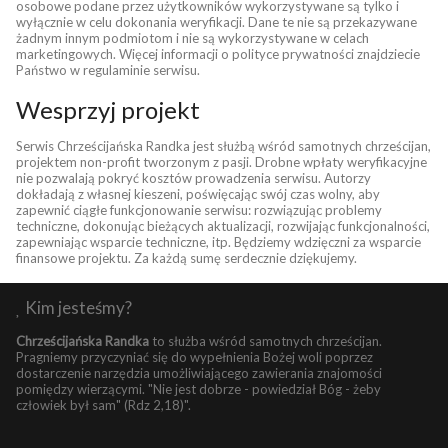
osobowe podane przez użytkowników wykorzystywane są tylko i
wyłącznie w celu dokonania weryfikacji. Dane te nie są przekazywane
żadnym innym podmiotom i nie są wykorzystywane w celach
marketingowych. Więcej informacji o polityce prywatności znajdziecie
Państwo w regulaminie serwisu.
Wesprzyj projekt
Serwis Chrześcijańska Randka jest służbą wśród samotnych chrześcijan,
projektem non-profit tworzonym z pasji. Drobne wpłaty weryfikacyjne
nie pozwalają pokryć kosztów prowadzenia serwisu. Autorzy
dokładają z własnej kieszeni, poświęcając swój czas wolny, aby
zapewnić ciągłe funkcjonowanie serwisu: rozwiązując problemy
techniczne, dokonując bieżących aktualizacji, rozwijając funkcjonalności,
zapewniając wsparcie techniczne, itp. Będziemy wdzięczni za wsparcie
finansowe projektu. Za każdą sumę serdecznie dziękujemy.
Kim jesteśmy?
Chrześcijańska Randka
to służba wśród samotnych chrześcijan.
Pragniemy przyczyniać się do wypełnienia Bożej woli poprzez
dostarczenie narzędzia umożliwiającego zawierania znajomości
pomiędzy wierzącymi. "Nie jest dobrze - powiedział Bóg - żeby
człowiek był sam" (Rdz 2,18)".